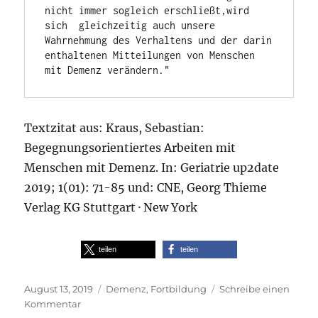
nicht immer sogleich erschließt,wird 
sich  gleichzeitig auch unsere 
Wahrnehmung des Verhaltens und der darin 
enthaltenen Mitteilungen von Menschen 
mit Demenz verändern." 
Textzitat aus: Kraus, Sebastian:
Begegnungsorientiertes Arbeiten mit
Menschen mit Demenz. In: Geriatrie up2date
2019; 1(01): 71-85 und: CNE, Georg Thieme
Verlag KG Stuttgart · New York
teilen
teilen
Veröffentlicht
Schlagwörter
August 13, 2019
Demenz
,
Fortbildung
Schreibe einen
am
zu
Kommentar