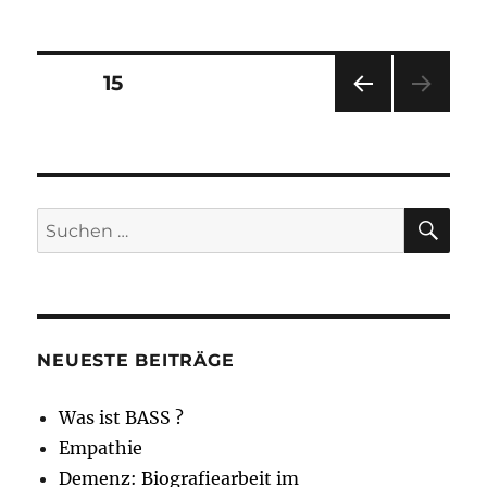
Begegnungsorientiertes
Arbeiten
mit
Menschen
Seitennummerierung
SEITE
15
mit
Demenz
VOR
der
HERI
GE
Beiträge
SEIT
E
SU
Suche
nach:
NEUESTE BEITRÄGE
Was ist BASS ?
Empathie
Demenz: Biografiearbeit im