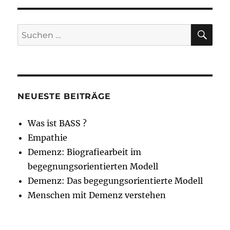
GE
Beiträge
SEIT
E
SU
Suche
nach:
NEUESTE BEITRÄGE
Was ist BASS ?
Empathie
Demenz: Biografiearbeit im
begegnungsorientierten Modell
Demenz: Das begegungsorientierte Modell
Menschen mit Demenz verstehen