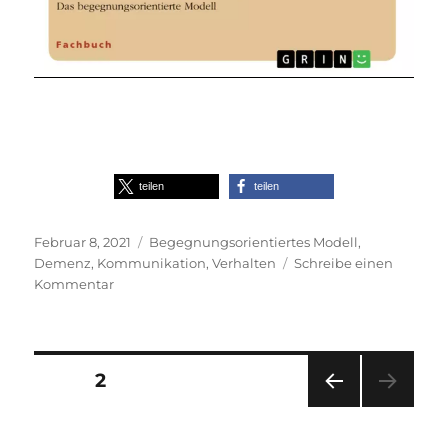
teilen
teilen
Veröffentlicht
Schlagwörter
Februar 8, 2021
Begegnungsorientiertes Modell
,
am
Demenz
,
Kommunikation
,
Verhalten
Schreibe einen
zu
Kommentar
Kommunikation
und
Verhalten
Seitennummerierung
SEITE
2
VOR
der
HERI